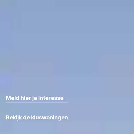
Zoek je een koopwoning om zelf te renoveren? Maar
wil je geen zorgen over duurzaamheid? Deze 12
kluswoningen worden hoogwaardig geïsoleerd en
krijgen een nieuwe kap er bij opgeleverd. Klaar om er
helemaal je eigen ontwerp van te maken. Hier realiseer
je jouw ideale gezinswoning.
Je kunt je interesse melden via het interesse
formulier, of contact opnemen met de makelaars.
Meld hier je interesse
Bekijk de kluswoningen